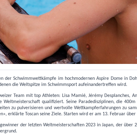
aften der Schwimmwettkämpfe im hochmodernen Aspire Dome in Doha
enen die Weltspitze im Schwimmsport aufeinandertreffen wird.
hweizer Team mit top Athleten: Lisa Mamié, Jérémy Desplanches, A
de Weltmeisterschaft qualifiziert. Seine Paradedisziplinen, die 40
stzeiten zu pulverisieren und wertvolle Wettkampferfahrungen zu 
n», erklärte Toscan seine Ziele. Starten wird er am 13. Februar üb
ewinner der letzten Weltmeisterschaften 2023 in Japan, der über 
dergrund.