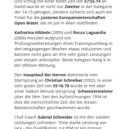
und schlug mit einer tollen Zeit von
57:55.14
an.
Damit wurde er nicht nur
Zweiter
in der Kategorie
der 14-15-Jährigen, sondern sicherte sich auch ein
Ticket für die
Junioren Europameisterschaften
Open Water
, die im Juli in Wien stattfinden.
Katharina Hibbeln
(2005) und
Rocco Laguardia
(2006) mussten aufgrund von
Prüfungsvorbereitungen ihren Trainingsumfang in
den vergangengen Wochen etwas reduzieren und
konnten nicht ganz an ihre sehr guten Leistungen
vom Vorjahr anknüpfen. Beide belegten Rang 6 in
der offenen Wertung.
Den
Hauptlauf der Herren
dominierte vom
Startsprung an
Christian Schreiber
(2002). In einer
sehr guten Zeit von
55:16.70
wurde er mit über
einer halben Minute Vorsprung
Schweizermeister
über die 5km. Seit den Aufzeichnungen 1994 ist
dies die viertschnellste Zeit, die bei diesen
Meisterschaften geschwommen wurde.
Chef-Coach
Gabriel Schneider
ist mit den soliden
Leistungen zufrieden: "Eine starke Leistung von
Jacy - die Qualifikation zur JEM ist ein grosser