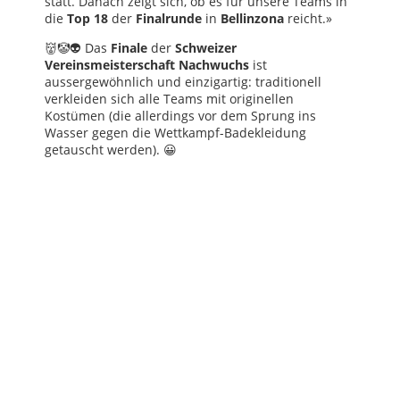
statt. Danach zeigt sich, ob es für unsere Teams in
die
Top 18
der
Finalrunde
in
Bellinzona
reicht.»
👹🤡👽 Das
Finale
der
Schweizer
Vereinsmeisterschaft Nachwuchs
ist
aussergewöhnlich und einzigartig: traditionell
verkleiden sich alle Teams mit originellen
Kostümen (die allerdings vor dem Sprung ins
Wasser gegen die Wettkampf-Badekleidung
getauscht werden). 😀