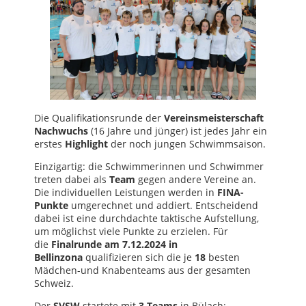
Die Qualifikationsrunde der
Vereinsmeisterschaft
Nachwuchs
(16 Jahre und jünger) ist jedes Jahr ein
erstes
Highlight
der noch jungen Schwimmsaison.
Einzigartig: die Schwimmerinnen und Schwimmer
treten dabei als
Team
gegen andere Vereine an.
Die individuellen Leistungen werden in
FINA-
Punkte
umgerechnet und addiert. Entscheidend
dabei ist eine durchdachte taktische Aufstellung,
um möglichst viele Punkte zu erzielen. Für
die
Finalrunde am 7.12.2024 in
Bellinzona
qualifizieren sich die je
18
besten
Mädchen-und Knabenteams aus der gesamten
Schweiz.
Der
SVSW
startete mit
3 Teams
in Bülach: